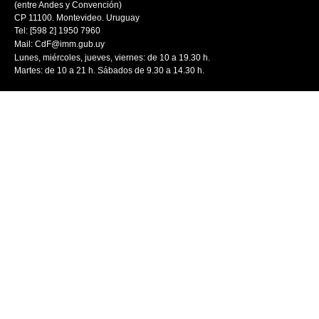
(entre Andes y Convención)
CP 11100. Montevideo. Uruguay
Tel: [598 2] 1950 7960
Mail:
CdF@imm.gub.uy
Lunes, miércoles, jueves, viernes: de 10 a 19.30 h.
Martes: de 10 a 21 h. Sábados de 9.30 a 14.30 h.