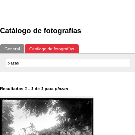
Exposiciones
Fotografías del CdF
Investigación
Educat
Catálogo de fotografías
General
Catálogo de fotografías
Resultados
1
-
1
de
1
para
plazas