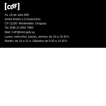
Av. 18 de Julio 885
(entre Andes y Convención)
CP 11100. Montevideo. Uruguay
Tel: [598 2] 1950 7960
Mail:
CdF@imm.gub.uy
Lunes, miércoles, jueves, viernes: de 10 a 19.30 h.
Martes: de 10 a 21 h. Sábados de 9.30 a 14.30 h.