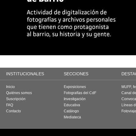
INSTITUCIONALES
SECCIONES
DESTA
Inicio
Exposiciones
MUFF, fes
Quiénes somos
Fotografías del CdF
Canal d
Suscripción
Investigación
Convoca
FAQ
Educativa
Líneas d
Contacto
Catálogo
Fotoviaj
Mediateca