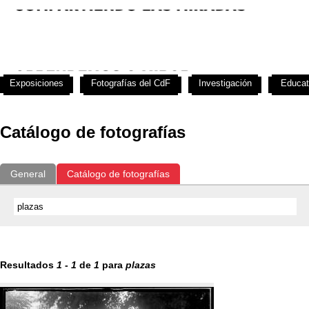
Exposiciones
Fotografías del CdF
Investigación
Educat
Catálogo de fotografías
General
Catálogo de fotografías
Resultados
1
-
1
de
1
para
plazas