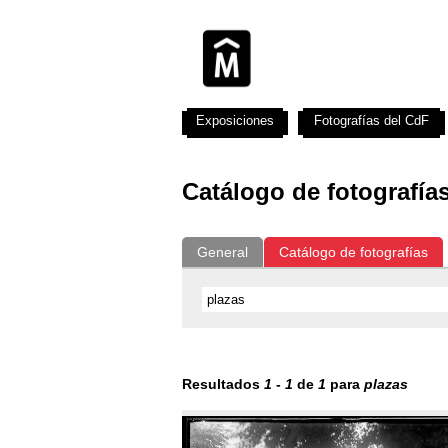
Exposiciones
Fotografías del CdF
Catálogo de fotografía
General
Catálogo de fotografías
Resultados
1
-
1
de
1
para
plazas