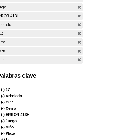
ego
RROR 413H
bolado
CZ
rro
aza
ño
alabras clave
(-)
17
(-)
Arbolado
(-)
CCZ
(-)
Cerro
(-)
ERROR 413H
(-)
Juego
(-)
Niño
(-)
Plaza
A (1)