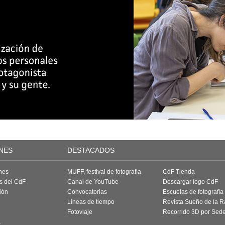
NES
DESTACADOS
nes
MUFF, festival de fotografía
CdF Tienda
as del CdF
Canal de YouTube
Descargar logo CdF
ión
Convocatorias
Escuelas de fotografía
Líneas de tiempo
Revista Sueño de la 
Fotoviaje
Recorrido 3D por Sed
a