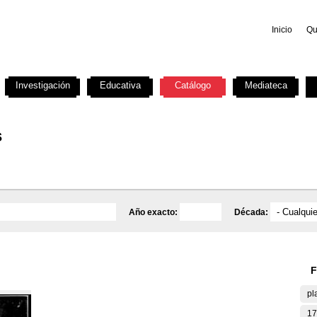
Inicio
Qu
Investigación
Educativa
Catálogo
Mediateca
s
Año exacto:
Década:
F
pl
17