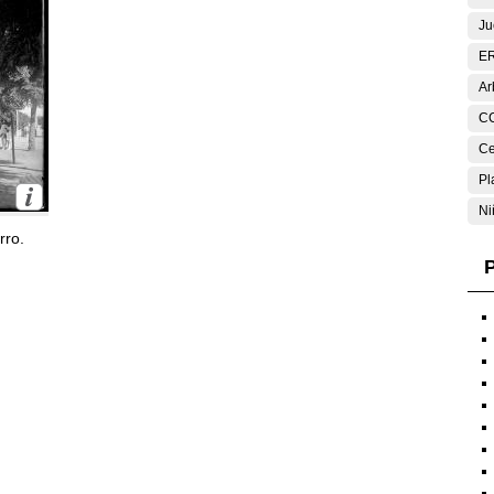
Ju
E
Ar
C
Ce
Pl
Ni
rro.
P