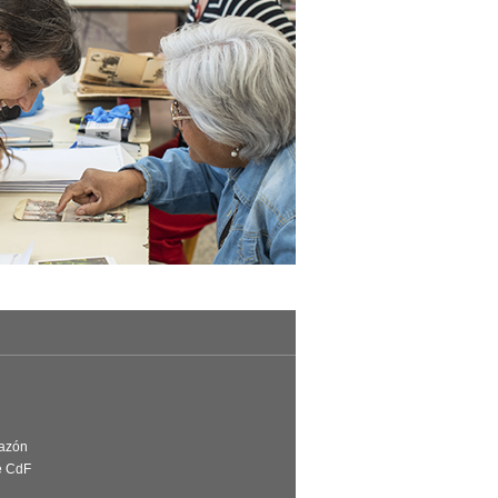
Razón
e CdF