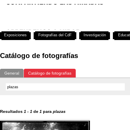
Exposiciones
Fotografías del CdF
Investigación
Educat
Catálogo de fotografías
General
Catálogo de fotografías
Resultados
1
-
1
de
1
para
plazas