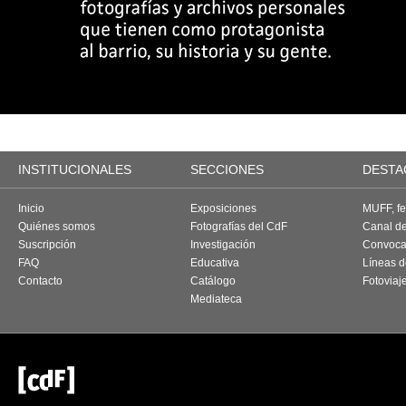
INSTITUCIONALES
SECCIONES
DESTA
Inicio
Exposiciones
MUFF, fes
Quiénes somos
Fotografías del CdF
Canal d
Suscripción
Investigación
Convoca
FAQ
Educativa
Líneas d
Contacto
Catálogo
Fotoviaj
Mediateca