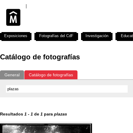
Exposiciones
Fotografías del CdF
Investigación
Educat
Catálogo de fotografías
General
Catálogo de fotografías
Resultados
1
-
1
de
1
para
plazas