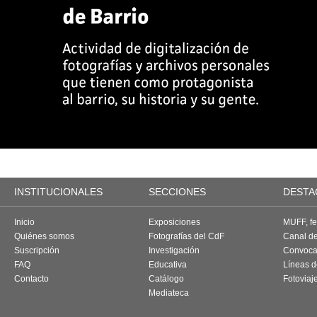
INSTITUCIONALES
SECCIONES
DESTA
Inicio
Exposiciones
MUFF, fes
Quiénes somos
Fotografías del CdF
Canal d
Suscripción
Investigación
Convoca
FAQ
Educativa
Líneas d
Contacto
Catálogo
Fotoviaj
Mediateca