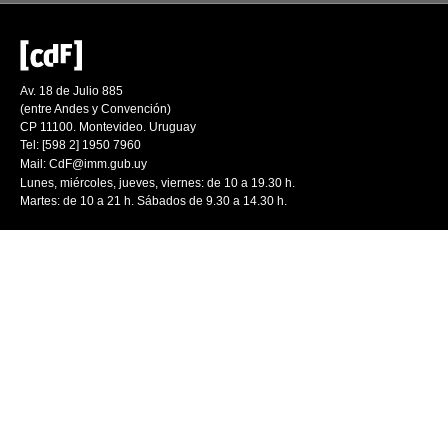
Av. 18 de Julio 885
(entre Andes y Convención)
CP 11100. Montevideo. Uruguay
Tel: [598 2] 1950 7960
Mail:
CdF@imm.gub.uy
Lunes, miércoles, jueves, viernes: de 10 a 19.30 h.
Martes: de 10 a 21 h. Sábados de 9.30 a 14.30 h.