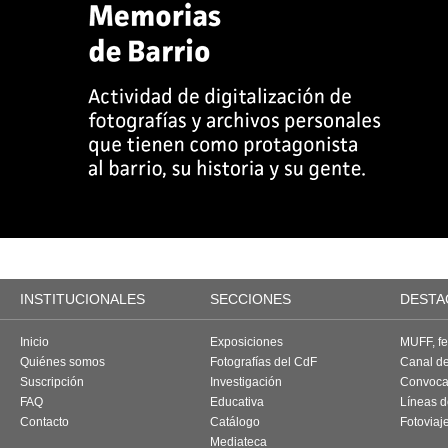
INSTITUCIONALES
SECCIONES
DESTA
Inicio
Exposiciones
MUFF, fes
Quiénes somos
Fotografías del CdF
Canal d
Suscripción
Investigación
Convoca
FAQ
Educativa
Líneas d
Contacto
Catálogo
Fotoviaj
Mediateca