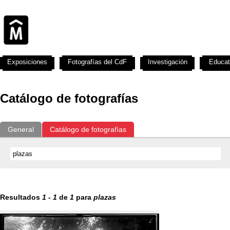
Exposiciones
Fotografías del CdF
Investigación
Educat
Catálogo de fotografías
General
Catálogo de fotografías
Resultados
1
-
1
de
1
para
plazas