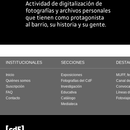
INSTITUCIONALES
SECCIONES
DESTA
Inicio
Exposiciones
MUFF, fes
Quiénes somos
Fotografías del CdF
Canal d
Suscripción
Investigación
Convoca
FAQ
Educativa
Líneas d
Contacto
Catálogo
Fotoviaj
Mediateca