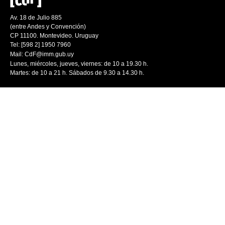
Av. 18 de Julio 885
(entre Andes y Convención)
CP 11100. Montevideo. Uruguay
Tel: [598 2] 1950 7960
Mail:
CdF@imm.gub.uy
Lunes, miércoles, jueves, viernes: de 10 a 19.30 h.
Martes: de 10 a 21 h. Sábados de 9.30 a 14.30 h.