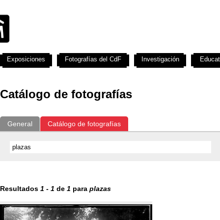
Exposiciones
Fotografías del CdF
Investigación
Educat
Catálogo de fotografías
General
Catálogo de fotografías
Resultados
1
-
1
de
1
para
plazas