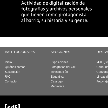
INSTITUCIONALES
SECCIONES
DESTA
Inicio
Exposiciones
MUFF, fes
Quiénes somos
Fotografías del CdF
Canal d
Suscripción
Investigación
Convoca
FAQ
Educativa
Líneas d
Contacto
Catálogo
Fotoviaj
Mediateca