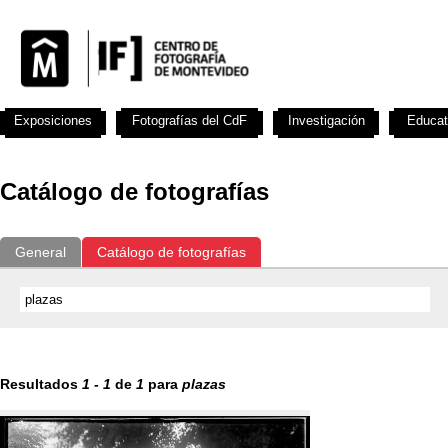
Exposiciones
Fotografías del CdF
Investigación
Educat
Catálogo de fotografías
General
Catálogo de fotografías
Resultados
1
-
1
de
1
para
plazas