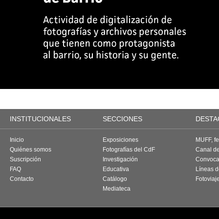
INSTITUCIONALES
SECCIONES
DESTA
Inicio
Exposiciones
MUFF, fes
Quiénes somos
Fotografías del CdF
Canal d
Suscripción
Investigación
Convoca
FAQ
Educativa
Líneas d
Contacto
Catálogo
Fotoviaj
Mediateca