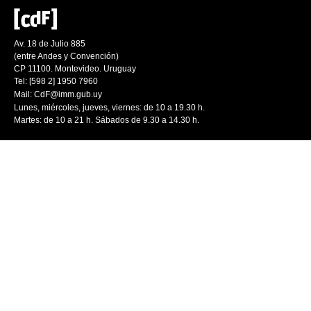
Av. 18 de Julio 885
(entre Andes y Convención)
CP 11100. Montevideo. Uruguay
Tel: [598 2] 1950 7960
Mail:
CdF@imm.gub.uy
Lunes, miércoles, jueves, viernes: de 10 a 19.30 h.
Martes: de 10 a 21 h. Sábados de 9.30 a 14.30 h.