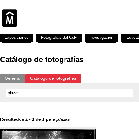
Exposiciones
Fotografías del CdF
Investigación
Educat
Catálogo de fotografías
General
Catálogo de fotografías
Resultados
1
-
1
de
1
para
plazas