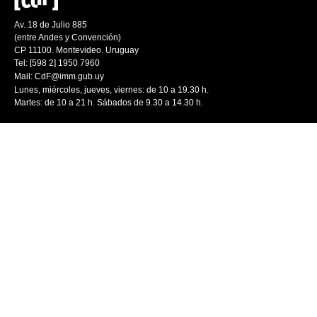
Av. 18 de Julio 885
(entre Andes y Convención)
CP 11100. Montevideo. Uruguay
Tel: [598 2] 1950 7960
Mail:
CdF@imm.gub.uy
Lunes, miércoles, jueves, viernes: de 10 a 19.30 h.
Martes: de 10 a 21 h. Sábados de 9.30 a 14.30 h.