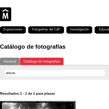
Exposiciones
Fotografías del CdF
Investigación
Educat
Catálogo de fotografías
General
Catálogo de fotografías
Resultados
1
-
1
de
1
para
plazas