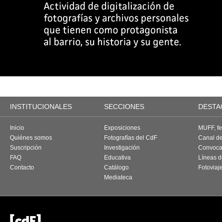
INSTITUCIONALES
SECCIONES
DESTA
Inicio
Exposiciones
MUFF, fes
Quiénes somos
Fotografías del CdF
Canal d
Suscripción
Investigación
Convoca
FAQ
Educativa
Líneas d
Contacto
Catálogo
Fotoviaj
Mediateca