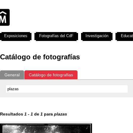
Exposiciones
Fotografías del CdF
Investigación
Educat
Catálogo de fotografías
General
Catálogo de fotografías
Resultados
1
-
1
de
1
para
plazas