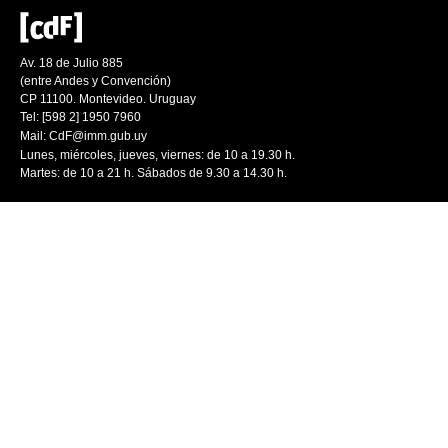
Av. 18 de Julio 885
(entre Andes y Convención)
CP 11100. Montevideo. Uruguay
Tel: [598 2] 1950 7960
Mail:
CdF@imm.gub.uy
Lunes, miércoles, jueves, viernes: de 10 a 19.30 h.
Martes: de 10 a 21 h. Sábados de 9.30 a 14.30 h.