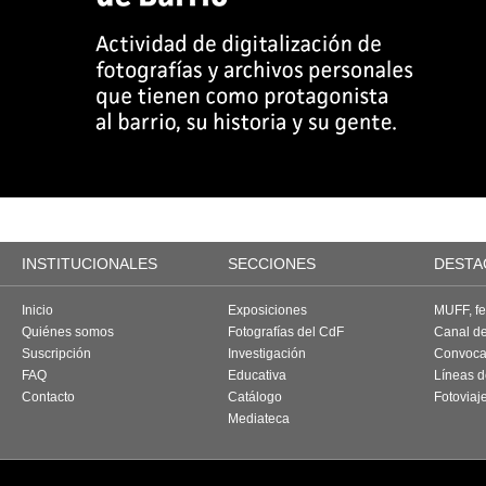
INSTITUCIONALES
SECCIONES
DESTA
Inicio
Exposiciones
MUFF, fes
Quiénes somos
Fotografías del CdF
Canal d
Suscripción
Investigación
Convoca
FAQ
Educativa
Líneas d
Contacto
Catálogo
Fotoviaj
Mediateca