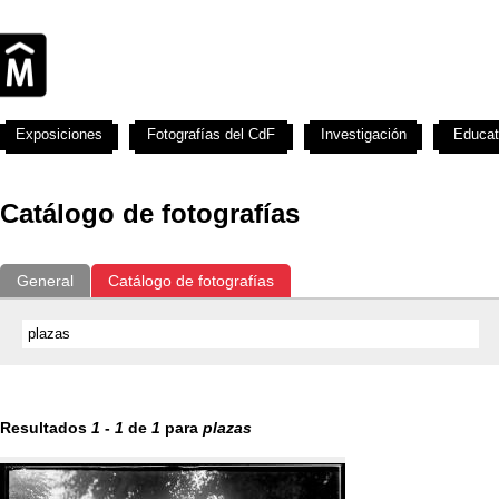
Exposiciones
Fotografías del CdF
Investigación
Educat
Catálogo de fotografías
General
Catálogo de fotografías
Resultados
1
-
1
de
1
para
plazas