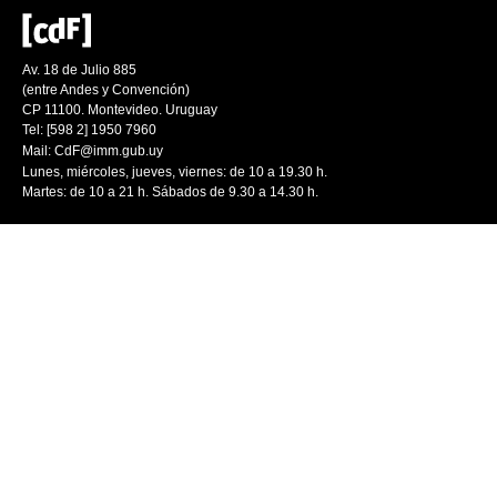
Av. 18 de Julio 885
(entre Andes y Convención)
CP 11100. Montevideo. Uruguay
Tel: [598 2] 1950 7960
Mail:
CdF@imm.gub.uy
Lunes, miércoles, jueves, viernes: de 10 a 19.30 h.
Martes: de 10 a 21 h. Sábados de 9.30 a 14.30 h.