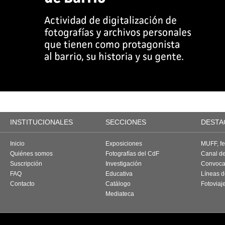
INSTITUCIONALES
SECCIONES
DESTA
Inicio
Exposiciones
MUFF, fes
Quiénes somos
Fotografías del CdF
Canal d
Suscripción
Investigación
Convoca
FAQ
Educativa
Líneas d
Contacto
Catálogo
Fotoviaj
Mediateca