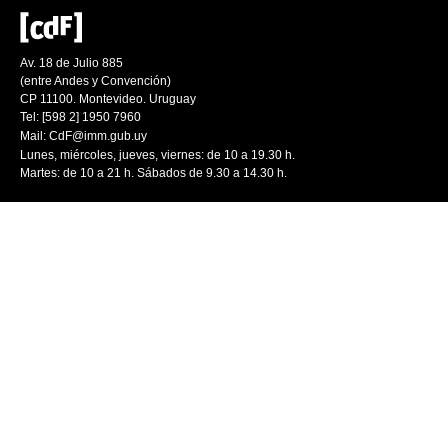
Av. 18 de Julio 885
(entre Andes y Convención)
CP 11100. Montevideo. Uruguay
Tel: [598 2] 1950 7960
Mail:
CdF@imm.gub.uy
Lunes, miércoles, jueves, viernes: de 10 a 19.30 h.
Martes: de 10 a 21 h. Sábados de 9.30 a 14.30 h.