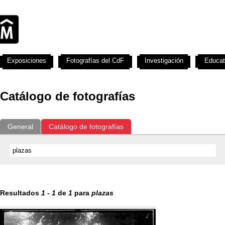
Exposiciones
Fotografías del CdF
Investigación
Educat
Catálogo de fotografías
General
Catálogo de fotografías
Resultados
1
-
1
de
1
para
plazas