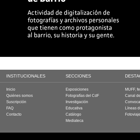
INSTITUCIONALES
SECCIONES
DESTA
Inicio
Exposiciones
MUFF, fes
Quiénes somos
Fotografías del CdF
Canal d
Suscripción
Investigación
Convoca
FAQ
Educativa
Líneas d
Contacto
Catálogo
Fotoviaj
Mediateca