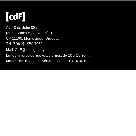
Av. 18 de Julio 885
(entre Andes y Convención)
CP 11100. Montevideo. Uruguay
Tel: [598 2] 1950 7960
Mail:
CdF@imm.gub.uy
Lunes, miércoles, jueves, viernes: de 10 a 19.30 h.
Martes: de 10 a 21 h. Sábados de 9.30 a 14.30 h.