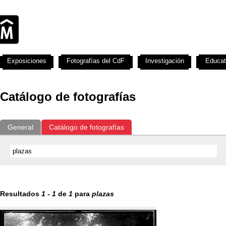
Exposiciones
Fotografías del CdF
Investigación
Educat
Catálogo de fotografías
General
Catálogo de fotografías
Resultados
1
-
1
de
1
para
plazas