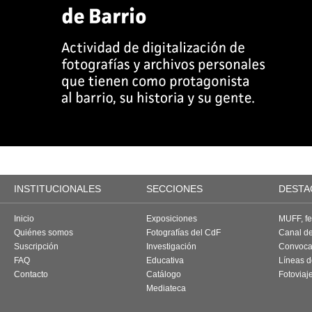
INSTITUCIONALES
SECCIONES
DESTA
Inicio
Exposiciones
MUFF, fes
Quiénes somos
Fotografías del CdF
Canal d
Suscripción
Investigación
Convoca
FAQ
Educativa
Líneas d
Contacto
Catálogo
Fotoviaj
Mediateca