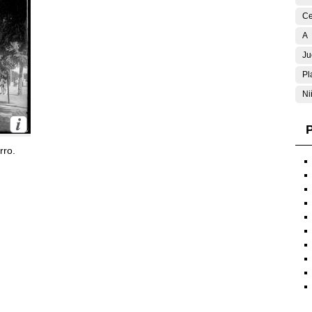
Ce
A
Ju
Pl
Ni
P
rro.