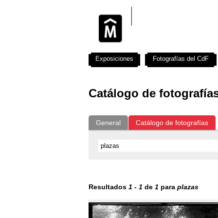
Exposiciones
Fotografías del CdF
Catálogo de fotografía
General
Catálogo de fotografías
Resultados
1
-
1
de
1
para
plazas