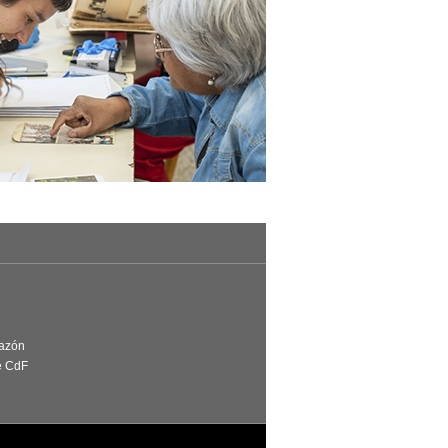
Razón
e CdF