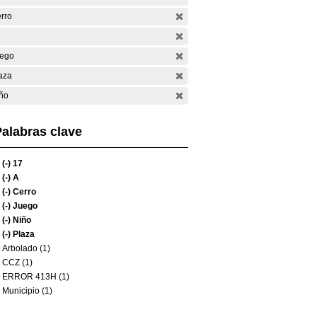
rro
ego
aza
ño
alabras clave
(-)
17
(-)
A
(-)
Cerro
(-)
Juego
(-)
Niño
(-)
Plaza
Arbolado (1)
CCZ (1)
ERROR 413H (1)
Municipio (1)