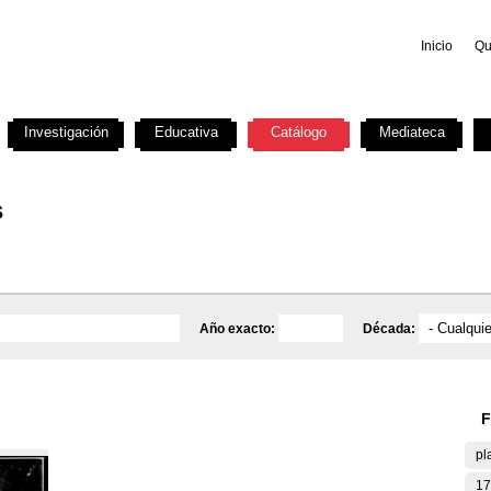
Inicio
Qu
Investigación
Educativa
Catálogo
Mediateca
s
Año exacto:
Década:
F
pl
17