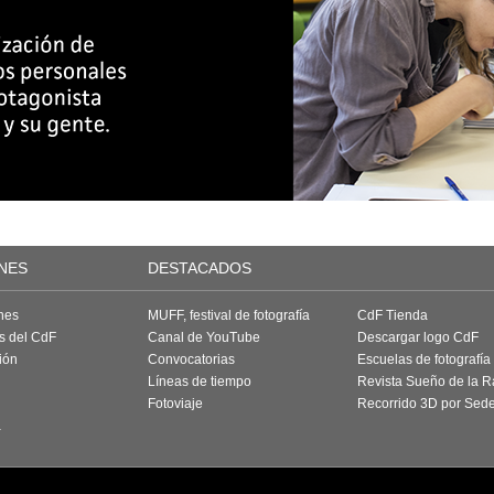
NES
DESTACADOS
nes
MUFF, festival de fotografía
CdF Tienda
as del CdF
Canal de YouTube
Descargar logo CdF
ión
Convocatorias
Escuelas de fotografía
Líneas de tiempo
Revista Sueño de la 
Fotoviaje
Recorrido 3D por Sed
a