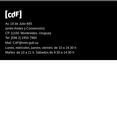
Av. 18 de Julio 885
(entre Andes y Convención)
CP 11100. Montevideo. Uruguay
Tel: [598 2] 1950 7960
Mail:
CdF@imm.gub.uy
Lunes, miércoles, jueves, viernes: de 10 a 19.30 h.
Martes: de 10 a 21 h. Sábados de 9.30 a 14.30 h.