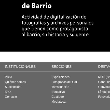
INSTITUCIONALES
SECCIONES
DESTA
Inicio
Exposiciones
MUFF, fes
Quiénes somos
Fotografías del CdF
Canal d
Suscripción
Investigación
Convoca
FAQ
Educativa
Líneas d
Contacto
Catálogo
Fotoviaj
Mediateca