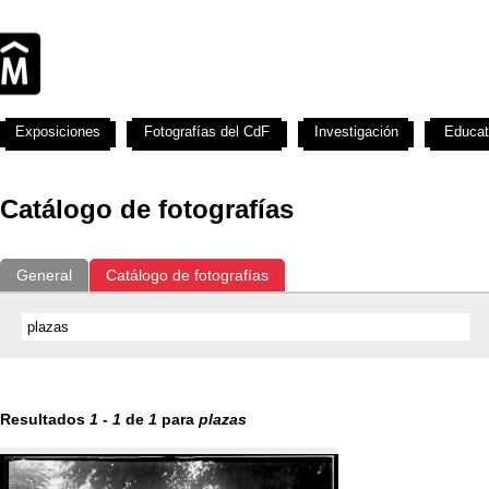
Exposiciones
Fotografías del CdF
Investigación
Educat
Catálogo de fotografías
General
Catálogo de fotografías
Resultados
1
-
1
de
1
para
plazas