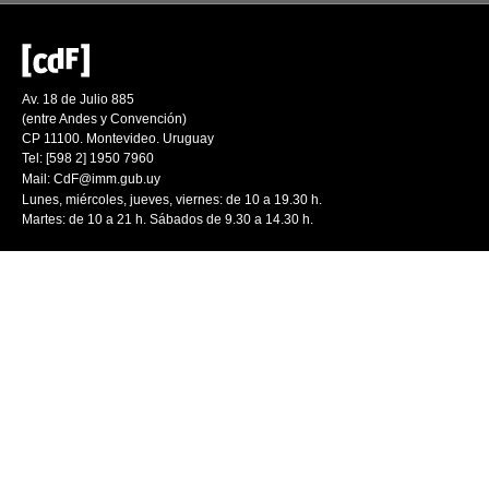
Av. 18 de Julio 885
(entre Andes y Convención)
CP 11100. Montevideo. Uruguay
Tel: [598 2] 1950 7960
Mail:
CdF@imm.gub.uy
Lunes, miércoles, jueves, viernes: de 10 a 19.30 h.
Martes: de 10 a 21 h. Sábados de 9.30 a 14.30 h.