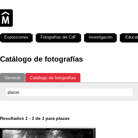
Exposiciones
Fotografías del CdF
Investigación
Educat
Catálogo de fotografías
General
Catálogo de fotografías
Resultados
1
-
1
de
1
para
plazas