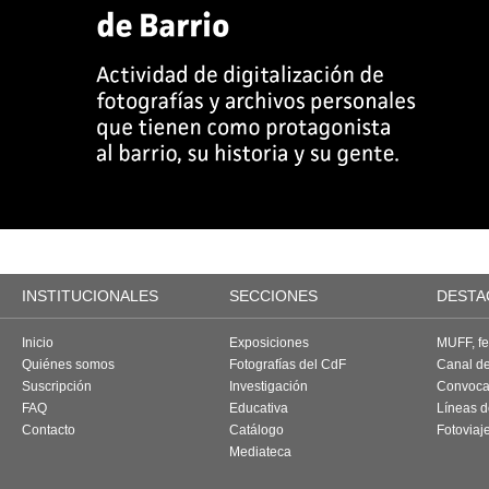
INSTITUCIONALES
SECCIONES
DESTA
Inicio
Exposiciones
MUFF, fes
Quiénes somos
Fotografías del CdF
Canal d
Suscripción
Investigación
Convoca
FAQ
Educativa
Líneas d
Contacto
Catálogo
Fotoviaj
Mediateca