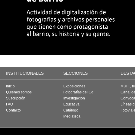
INSTITUCIONALES
SECCIONES
DESTA
Inicio
Exposiciones
MUFF, fes
Quiénes somos
Fotografías del CdF
Canal d
Suscripción
Investigación
Convoca
FAQ
Educativa
Líneas d
Contacto
Catálogo
Fotoviaj
Mediateca