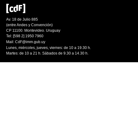
Av. 18 de Julio 885
(entre Andes y Convención)
CP 11100. Montevideo. Uruguay
Tel: [598 2] 1950 7960
Mail:
CdF@imm.gub.uy
Lunes, miércoles, jueves, viernes: de 10 a 19.30 h.
Martes: de 10 a 21 h. Sábados de 9.30 a 14.30 h.