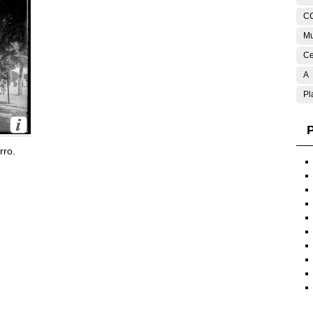
C
Mu
Ce
A
Pl
P
rro.