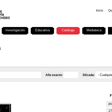
Inicio
Qu
Investigación
Educativa
Catálogo
Mediateca
s
Año exacto:
Década:
F
pl
17