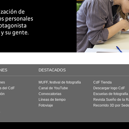
NES
DESTACADOS
nes
MUFF, festival de fotografía
CdF Tienda
as del CdF
Canal de YouTube
Descargar logo CdF
ión
Convocatorias
Escuelas de fotografía
Líneas de tiempo
Revista Sueño de la 
Fotoviaje
Recorrido 3D por Sed
a