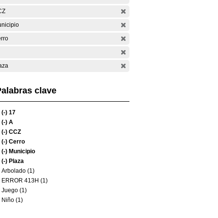
CZ
nicipio
rro
aza
alabras clave
(-)
17
(-)
A
(-)
CCZ
(-)
Cerro
(-)
Municipio
(-)
Plaza
Arbolado (1)
ERROR 413H (1)
Juego (1)
Niño (1)