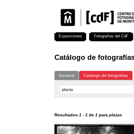
Exposiciones
Fotografías del CdF
Catálogo de fotografía
General
Catálogo de fotografías
Resultados
1
-
1
de
1
para
plazas