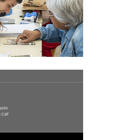
Razón
e CdF