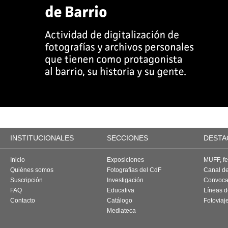
INSTITUCIONALES
SECCIONES
DESTA
Inicio
Exposiciones
MUFF, fes
Quiénes somos
Fotografías del CdF
Canal d
Suscripción
Investigación
Convoca
FAQ
Educativa
Líneas d
Contacto
Catálogo
Fotoviaj
Mediateca