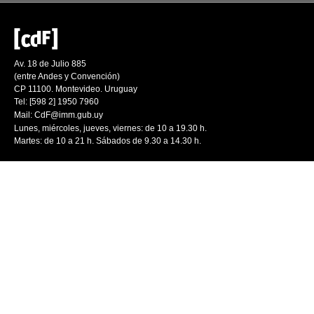
Av. 18 de Julio 885
(entre Andes y Convención)
CP 11100. Montevideo. Uruguay
Tel: [598 2] 1950 7960
Mail:
CdF@imm.gub.uy
Lunes, miércoles, jueves, viernes: de 10 a 19.30 h.
Martes: de 10 a 21 h. Sábados de 9.30 a 14.30 h.