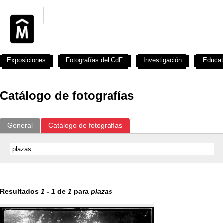
Exposiciones
Fotografías del CdF
Investigación
Educat
Catálogo de fotografías
General
Catálogo de fotografías
Resultados
1
-
1
de
1
para
plazas