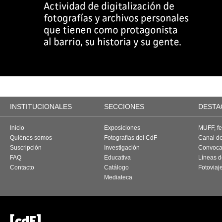
INSTITUCIONALES
SECCIONES
DESTA
Inicio
Exposiciones
MUFF, fes
Quiénes somos
Fotografías del CdF
Canal d
Suscripción
Investigación
Convoca
FAQ
Educativa
Líneas d
Contacto
Catálogo
Fotoviaj
Mediateca