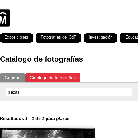
Exposiciones
Fotografías del CdF
Investigación
Educat
Catálogo de fotografías
General
Catálogo de fotografías
Resultados
1
-
1
de
1
para
plazas