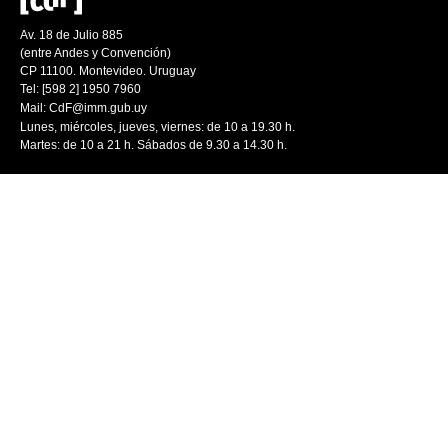
Av. 18 de Julio 885
(entre Andes y Convención)
CP 11100. Montevideo. Uruguay
Tel: [598 2] 1950 7960
Mail:
CdF@imm.gub.uy
Lunes, miércoles, jueves, viernes: de 10 a 19.30 h.
Martes: de 10 a 21 h. Sábados de 9.30 a 14.30 h.