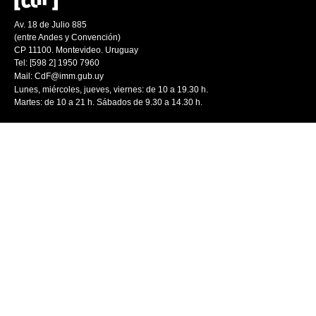
Av. 18 de Julio 885
(entre Andes y Convención)
CP 11100. Montevideo. Uruguay
Tel: [598 2] 1950 7960
Mail:
CdF@imm.gub.uy
Lunes, miércoles, jueves, viernes: de 10 a 19.30 h.
Martes: de 10 a 21 h. Sábados de 9.30 a 14.30 h.