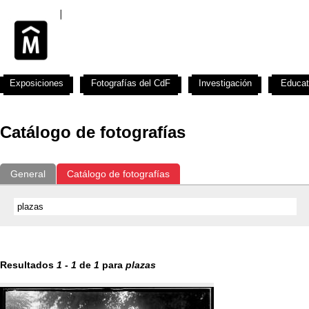
Exposiciones
Fotografías del CdF
Investigación
Educat
Catálogo de fotografías
General
Catálogo de fotografías
Resultados
1
-
1
de
1
para
plazas