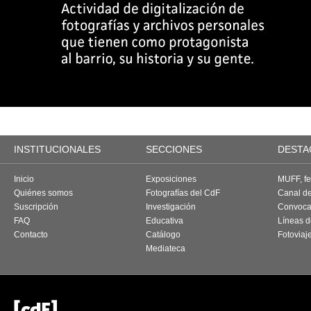
INSTITUCIONALES
SECCIONES
DESTA
Inicio
Exposiciones
MUFF, fes
Quiénes somos
Fotografías del CdF
Canal d
Suscripción
Investigación
Convoca
FAQ
Educativa
Líneas d
Contacto
Catálogo
Fotoviaj
Mediateca