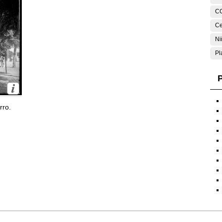
C
Ce
Ni
Pl
P
rro.