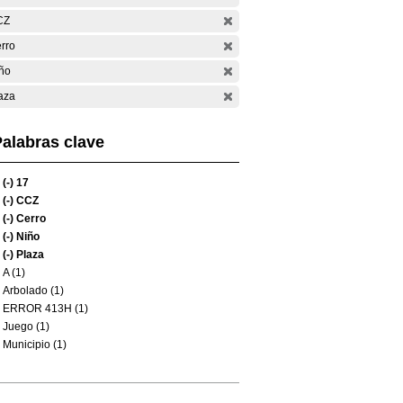
CZ
rro
ño
aza
alabras clave
(-)
17
(-)
CCZ
(-)
Cerro
(-)
Niño
(-)
Plaza
A (1)
Arbolado (1)
ERROR 413H (1)
Juego (1)
Municipio (1)