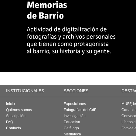
INSTITUCIONALES
SECCIONES
DESTA
Inicio
Exposiciones
MUFF, fes
Quiénes somos
Fotografías del CdF
Canal d
Suscripción
Investigación
Convoca
FAQ
Educativa
Líneas d
Contacto
Catálogo
Fotoviaj
Mediateca