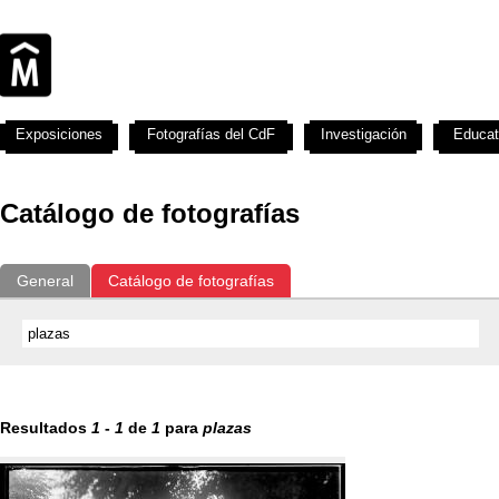
Exposiciones
Fotografías del CdF
Investigación
Educat
Catálogo de fotografías
General
Catálogo de fotografías
Resultados
1
-
1
de
1
para
plazas