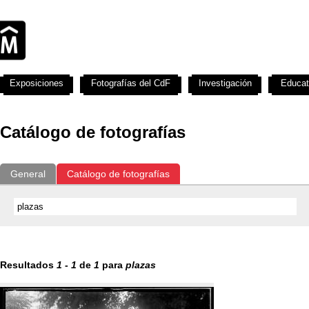
Exposiciones
Fotografías del CdF
Investigación
Educat
Catálogo de fotografías
General
Catálogo de fotografías
Resultados
1
-
1
de
1
para
plazas