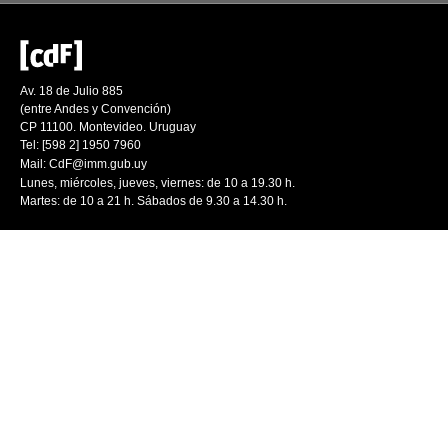
Av. 18 de Julio 885
(entre Andes y Convención)
CP 11100. Montevideo. Uruguay
Tel: [598 2] 1950 7960
Mail:
CdF@imm.gub.uy
Lunes, miércoles, jueves, viernes: de 10 a 19.30 h.
Martes: de 10 a 21 h. Sábados de 9.30 a 14.30 h.