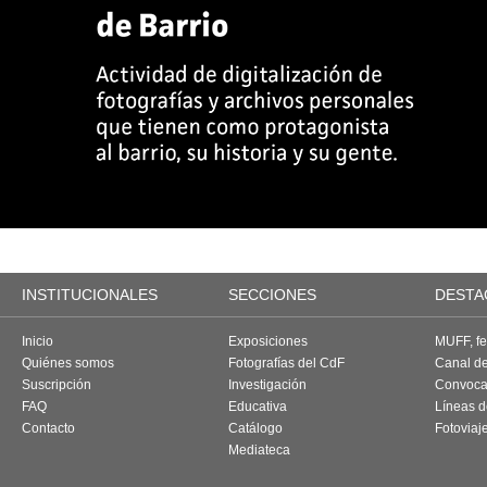
INSTITUCIONALES
SECCIONES
DESTA
Inicio
Exposiciones
MUFF, fes
Quiénes somos
Fotografías del CdF
Canal d
Suscripción
Investigación
Convoca
FAQ
Educativa
Líneas d
Contacto
Catálogo
Fotoviaj
Mediateca