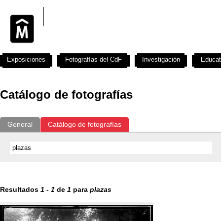
Exposiciones
Fotografías del CdF
Investigación
Educat
Catálogo de fotografías
General
Catálogo de fotografías
Resultados
1
-
1
de
1
para
plazas