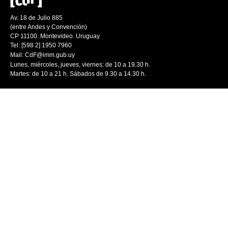
Av. 18 de Julio 885
(entre Andes y Convención)
CP 11100. Montevideo. Uruguay
Tel: [598 2] 1950 7960
Mail:
CdF@imm.gub.uy
Lunes, miércoles, jueves, viernes: de 10 a 19.30 h.
Martes: de 10 a 21 h. Sábados de 9.30 a 14.30 h.