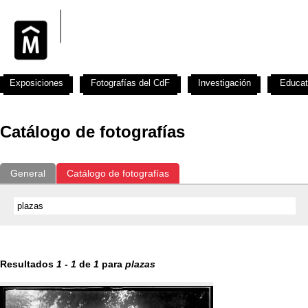
Exposiciones
Fotografías del CdF
Investigación
Educat
Catálogo de fotografías
General
Catálogo de fotografías
Resultados
1
-
1
de
1
para
plazas