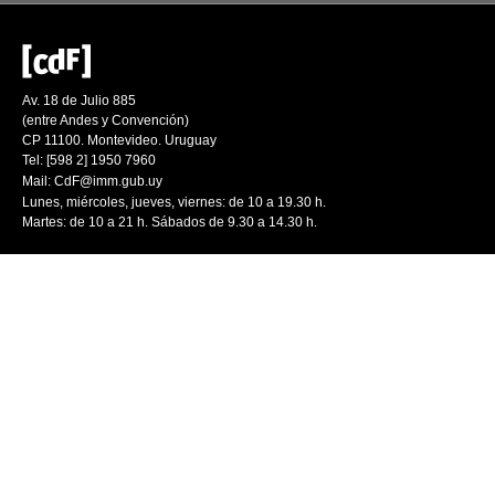
Av. 18 de Julio 885
(entre Andes y Convención)
CP 11100. Montevideo. Uruguay
Tel: [598 2] 1950 7960
Mail:
CdF@imm.gub.uy
Lunes, miércoles, jueves, viernes: de 10 a 19.30 h.
Martes: de 10 a 21 h. Sábados de 9.30 a 14.30 h.