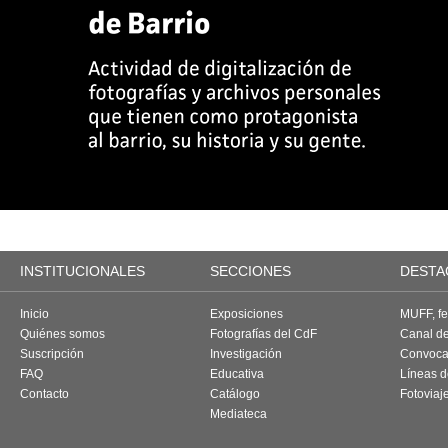
INSTITUCIONALES
SECCIONES
DESTA
Inicio
Exposiciones
MUFF, fes
Quiénes somos
Fotografías del CdF
Canal d
Suscripción
Investigación
Convoca
FAQ
Educativa
Líneas d
Contacto
Catálogo
Fotoviaj
Mediateca