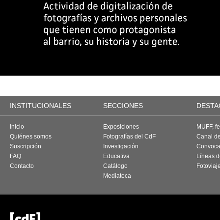
INSTITUCIONALES
SECCIONES
DESTA
Inicio
Exposiciones
MUFF, fes
Quiénes somos
Fotografías del CdF
Canal d
Suscripción
Investigación
Convoca
FAQ
Educativa
Líneas d
Contacto
Catálogo
Fotoviaj
Mediateca