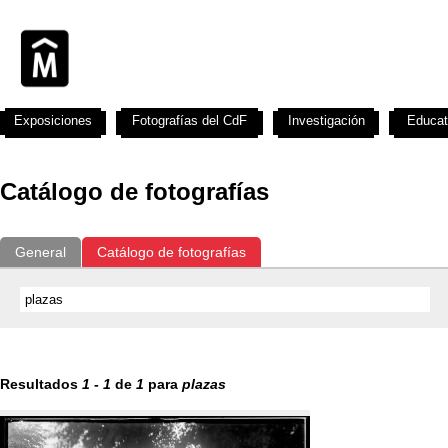
Exposiciones
Fotografías del CdF
Investigación
Educat
Catálogo de fotografías
General
Catálogo de fotografías
Resultados
1
-
1
de
1
para
plazas