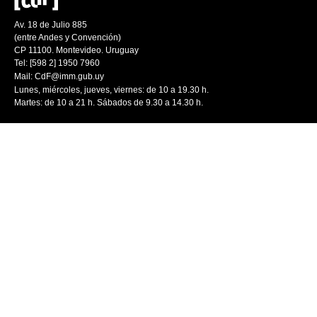
Av. 18 de Julio 885
(entre Andes y Convención)
CP 11100. Montevideo. Uruguay
Tel: [598 2] 1950 7960
Mail:
CdF@imm.gub.uy
Lunes, miércoles, jueves, viernes: de 10 a 19.30 h.
Martes: de 10 a 21 h. Sábados de 9.30 a 14.30 h.