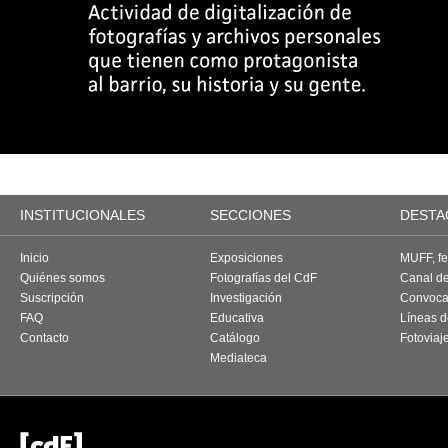
INSTITUCIONALES
SECCIONES
DESTA
Inicio
Exposiciones
MUFF, fes
Quiénes somos
Fotografías del CdF
Canal d
Suscripción
Investigación
Convoca
FAQ
Educativa
Líneas d
Contacto
Catálogo
Fotoviaj
Mediateca