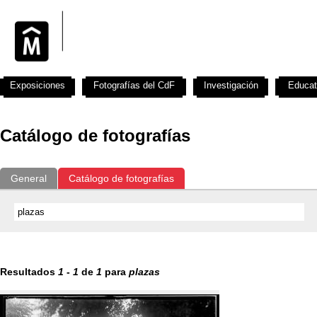
Exposiciones
Fotografías del CdF
Investigación
Educat
Catálogo de fotografías
General
Catálogo de fotografías
Resultados
1
-
1
de
1
para
plazas