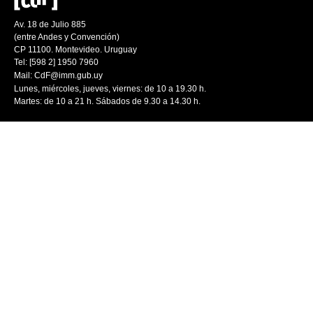
Av. 18 de Julio 885
(entre Andes y Convención)
CP 11100. Montevideo. Uruguay
Tel: [598 2] 1950 7960
Mail:
CdF@imm.gub.uy
Lunes, miércoles, jueves, viernes: de 10 a 19.30 h.
Martes: de 10 a 21 h. Sábados de 9.30 a 14.30 h.