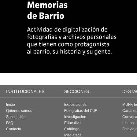
INSTITUCIONALES
SECCIONES
DESTA
Inicio
Exposiciones
MUFF, fes
Quiénes somos
Fotografías del CdF
Canal d
Suscripción
Investigación
Convoca
FAQ
Educativa
Líneas d
Contacto
Catálogo
Fotoviaj
Mediateca