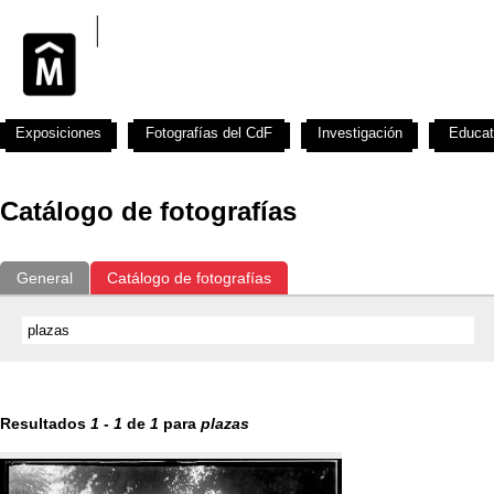
Exposiciones
Fotografías del CdF
Investigación
Educat
Catálogo de fotografías
General
Catálogo de fotografías
Resultados
1
-
1
de
1
para
plazas