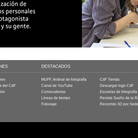
NES
DESTACADOS
nes
MUFF, festival de fotografía
CdF Tienda
as del CdF
Canal de YouTube
Descargar logo CdF
ión
Convocatorias
Escuelas de fotografía
Líneas de tiempo
Revista Sueño de la 
Fotoviaje
Recorrido 3D por Sed
a