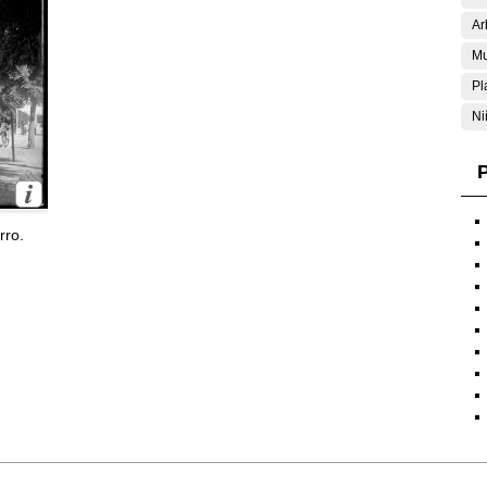
Ar
Mu
Pl
Ni
P
rro.