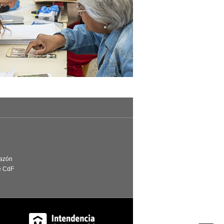
Razón
e CdF