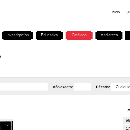
Inicio
Qu
Investigación
Educativa
Catálogo
Mediateca
s
Año exacto:
Década:
F
pl
17