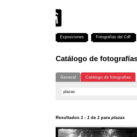
Exposiciones
Fotografías del CdF
Catálogo de fotografía
General
Catálogo de fotografías
Resultados
1
-
1
de
1
para
plazas