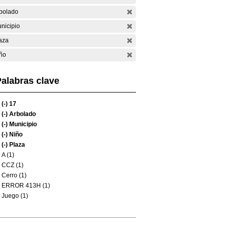
bolado
nicipio
aza
ño
alabras clave
(-)
17
(-)
Arbolado
(-)
Municipio
(-)
Niño
(-)
Plaza
A (1)
CCZ (1)
Cerro (1)
ERROR 413H (1)
Juego (1)