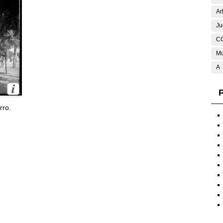
Ar
Ju
C
Mu
A
P
rro.