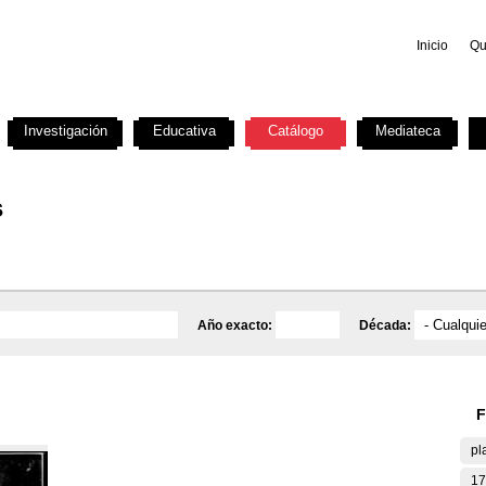
Inicio
Qu
Investigación
Educativa
Catálogo
Mediateca
s
Año exacto:
Década:
F
pl
17