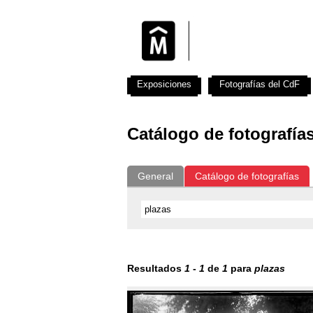
Exposiciones
Fotografías del CdF
Catálogo de fotografía
General
Catálogo de fotografías
Resultados
1
-
1
de
1
para
plazas