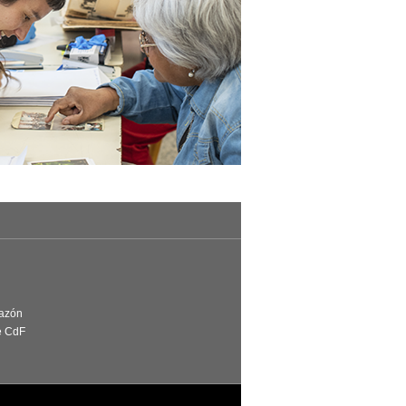
Razón
e CdF