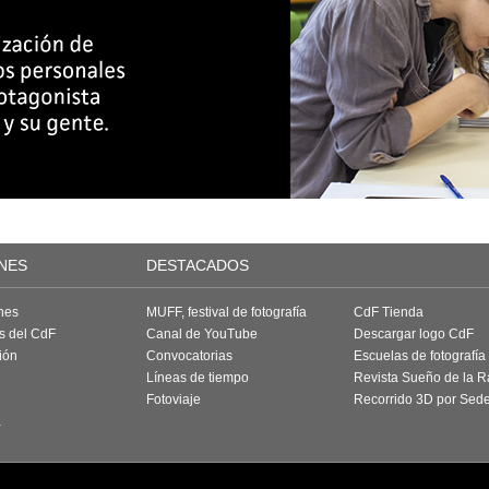
NES
DESTACADOS
nes
MUFF, festival de fotografía
CdF Tienda
as del CdF
Canal de YouTube
Descargar logo CdF
ión
Convocatorias
Escuelas de fotografía
Líneas de tiempo
Revista Sueño de la 
Fotoviaje
Recorrido 3D por Sed
a