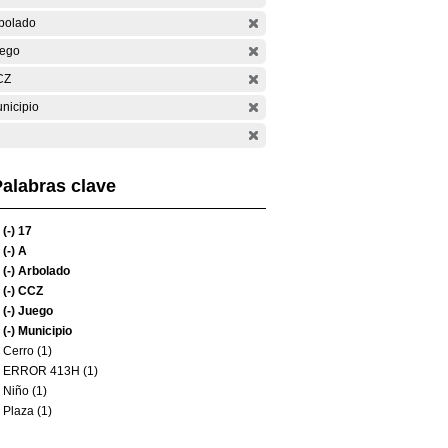
bolado
ego
CZ
nicipio
alabras clave
(-)
17
(-)
A
(-)
Arbolado
(-)
CCZ
(-)
Juego
(-)
Municipio
Cerro (1)
ERROR 413H (1)
Niño (1)
Plaza (1)