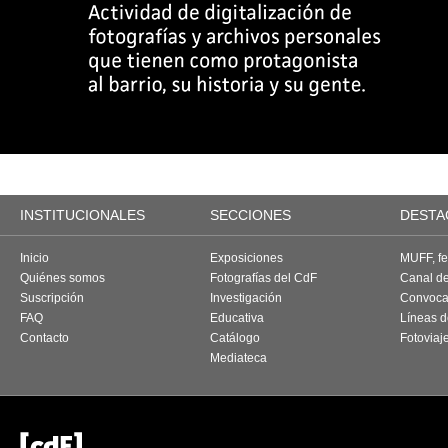
INSTITUCIONALES
SECCIONES
DESTA
Inicio
Exposiciones
MUFF, fes
Quiénes somos
Fotografías del CdF
Canal d
Suscripción
Investigación
Convoca
FAQ
Educativa
Líneas d
Contacto
Catálogo
Fotoviaj
Mediateca