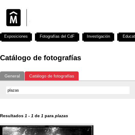
Exposiciones
Fotografías del CdF
Investigación
Educat
Catálogo de fotografías
General
Catálogo de fotografías
Resultados
1
-
1
de
1
para
plazas