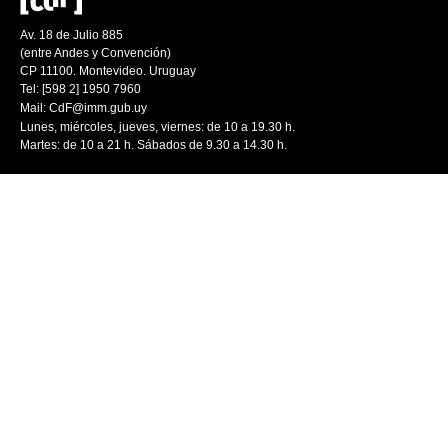
Av. 18 de Julio 885
(entre Andes y Convención)
CP 11100. Montevideo. Uruguay
Tel: [598 2] 1950 7960
Mail:
CdF@imm.gub.uy
Lunes, miércoles, jueves, viernes: de 10 a 19.30 h.
Martes: de 10 a 21 h. Sábados de 9.30 a 14.30 h.