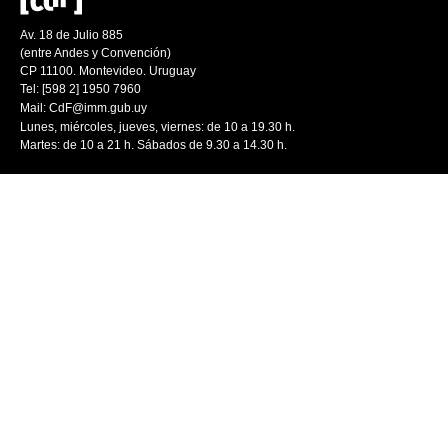
Av. 18 de Julio 885
(entre Andes y Convención)
CP 11100. Montevideo. Uruguay
Tel: [598 2] 1950 7960
Mail:
CdF@imm.gub.uy
Lunes, miércoles, jueves, viernes: de 10 a 19.30 h.
Martes: de 10 a 21 h. Sábados de 9.30 a 14.30 h.