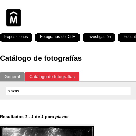
Exposiciones
Fotografías del CdF
Investigación
Educat
Catálogo de fotografías
General
Catálogo de fotografías
Resultados
1
-
1
de
1
para
plazas