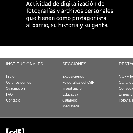
INSTITUCIONALES
SECCIONES
DESTA
Inicio
Exposiciones
MUFF, fes
Quiénes somos
Fotografías del CdF
Canal d
Suscripción
Investigación
Convoca
FAQ
Educativa
Líneas d
Contacto
Catálogo
Fotoviaj
Mediateca