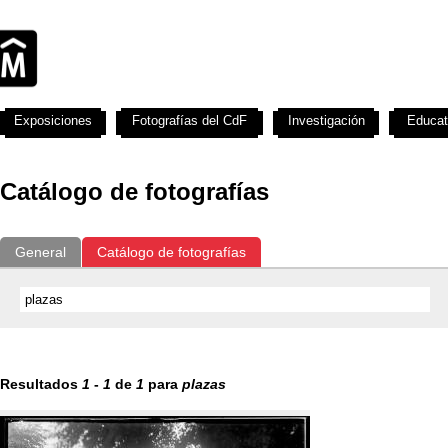
Exposiciones
Fotografías del CdF
Investigación
Educat
Catálogo de fotografías
General
Catálogo de fotografías
Resultados
1
-
1
de
1
para
plazas