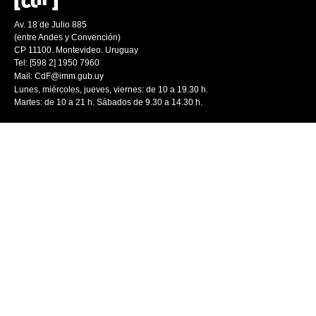
Av. 18 de Julio 885
(entre Andes y Convención)
CP 11100. Montevideo. Uruguay
Tel: [598 2] 1950 7960
Mail:
CdF@imm.gub.uy
Lunes, miércoles, jueves, viernes: de 10 a 19.30 h.
Martes: de 10 a 21 h. Sábados de 9.30 a 14.30 h.