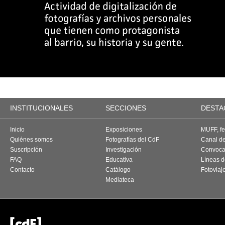
INSTITUCIONALES
SECCIONES
DESTA
Inicio
Exposiciones
MUFF, fes
Quiénes somos
Fotografías del CdF
Canal d
Suscripción
Investigación
Convoca
FAQ
Educativa
Líneas d
Contacto
Catálogo
Fotoviaj
Mediateca