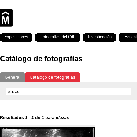
Exposiciones
Fotografías del CdF
Investigación
Educat
Catálogo de fotografías
General
Catálogo de fotografías
Resultados
1
-
1
de
1
para
plazas