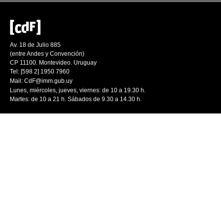
Av. 18 de Julio 885
(entre Andes y Convención)
CP 11100. Montevideo. Uruguay
Tel: [598 2] 1950 7960
Mail:
CdF@imm.gub.uy
Lunes, miércoles, jueves, viernes: de 10 a 19.30 h.
Martes: de 10 a 21 h. Sábados de 9.30 a 14.30 h.