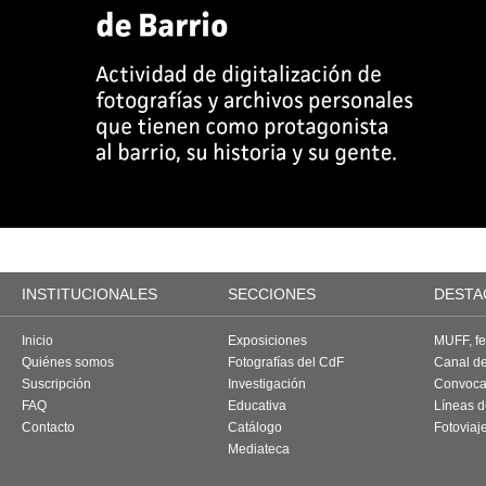
INSTITUCIONALES
SECCIONES
DESTA
Inicio
Exposiciones
MUFF, fes
Quiénes somos
Fotografías del CdF
Canal d
Suscripción
Investigación
Convoca
FAQ
Educativa
Líneas d
Contacto
Catálogo
Fotoviaj
Mediateca