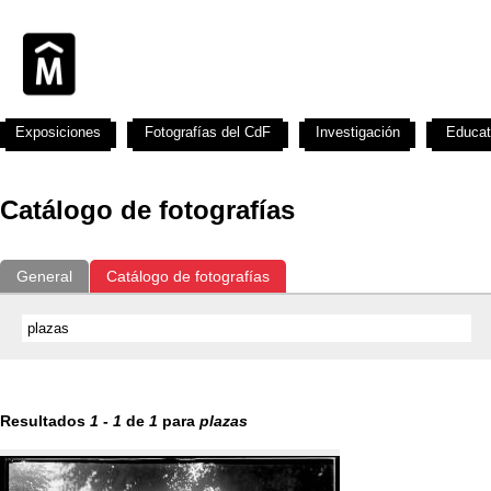
Exposiciones
Fotografías del CdF
Investigación
Educat
Catálogo de fotografías
General
Catálogo de fotografías
Resultados
1
-
1
de
1
para
plazas