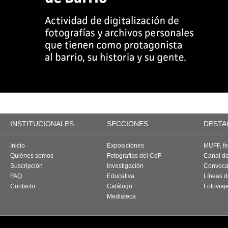
INSTITUCIONALES
SECCIONES
DESTA
Inicio
Exposiciones
MUFF, fes
Quiénes somos
Fotografías del CdF
Canal d
Suscripción
Investigación
Convoca
FAQ
Educativa
Líneas d
Contacto
Catálogo
Fotoviaj
Mediateca