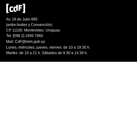
Av. 18 de Julio 885
(entre Andes y Convención)
CP 11100. Montevideo. Uruguay
Tel: [598 2] 1950 7960
Mail:
CdF@imm.gub.uy
Lunes, miércoles, jueves, viernes: de 10 a 19.30 h.
Martes: de 10 a 21 h. Sábados de 9.30 a 14.30 h.