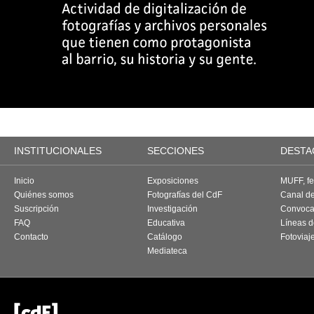
INSTITUCIONALES
SECCIONES
DESTA
Inicio
Exposiciones
MUFF, fes
Quiénes somos
Fotografías del CdF
Canal d
Suscripción
Investigación
Convoca
FAQ
Educativa
Líneas d
Contacto
Catálogo
Fotoviaj
Mediateca