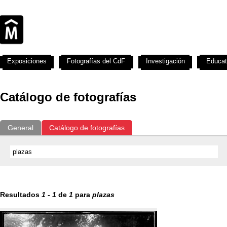
Exposiciones
Fotografías del CdF
Investigación
Educat
Catálogo de fotografías
General
Catálogo de fotografías
Resultados
1
-
1
de
1
para
plazas