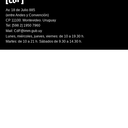
Av. 18 de Julio 885
(entre Andes y Convención)
CP 11100. Montevideo. Uruguay
Tel: [598 2] 1950 7960
Mail:
CdF@imm.gub.uy
Lunes, miércoles, jueves, viernes: de 10 a 19.30 h.
Martes: de 10 a 21 h. Sábados de 9.30 a 14.30 h.