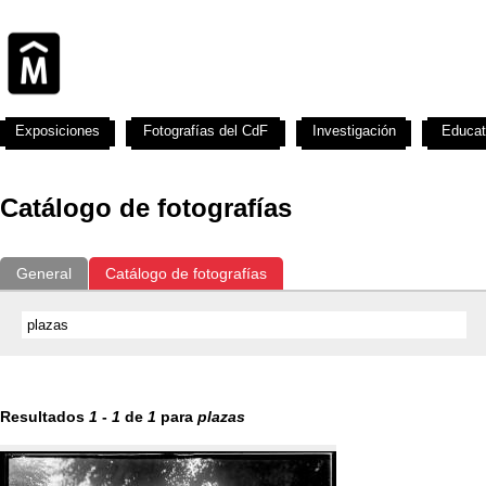
Exposiciones
Fotografías del CdF
Investigación
Educat
Catálogo de fotografías
General
Catálogo de fotografías
Resultados
1
-
1
de
1
para
plazas