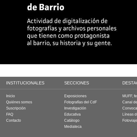
INSTITUCIONALES
SECCIONES
DESTA
Inicio
Exposiciones
MUFF, fes
Quiénes somos
Fotografías del CdF
Canal d
Suscripción
Investigación
Convoca
FAQ
Educativa
Líneas d
Contacto
Catálogo
Fotoviaj
Mediateca