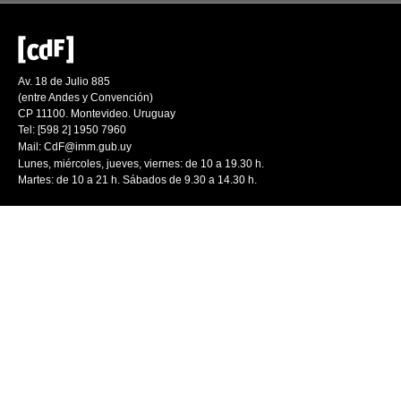
Av. 18 de Julio 885
(entre Andes y Convención)
CP 11100. Montevideo. Uruguay
Tel: [598 2] 1950 7960
Mail:
CdF@imm.gub.uy
Lunes, miércoles, jueves, viernes: de 10 a 19.30 h.
Martes: de 10 a 21 h. Sábados de 9.30 a 14.30 h.