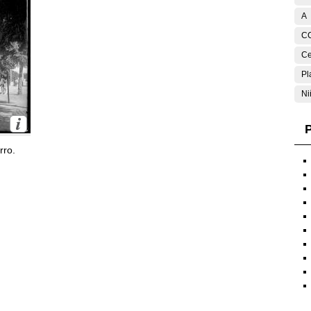
A
C
Ce
Pl
Ni
P
rro.