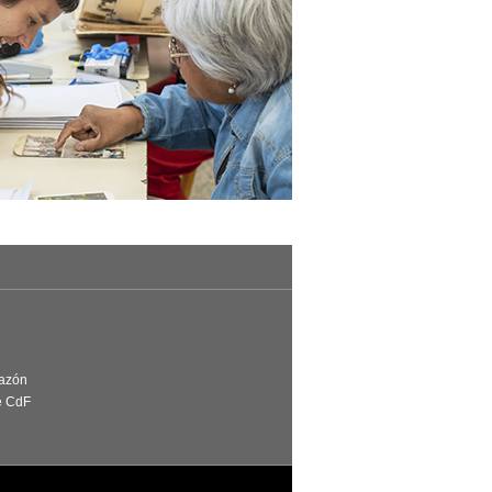
Razón
e CdF