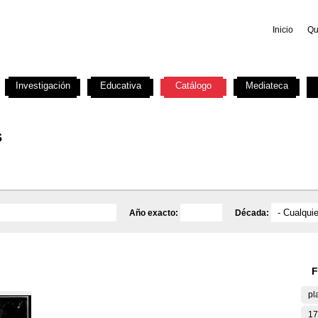
Inicio
Qu
Investigación
Educativa
Catálogo
Mediateca
s
Año exacto:
Década:
F
pl
17