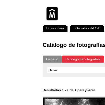
Exposiciones
Fotografías del CdF
Catálogo de fotografía
General
Catálogo de fotografías
Resultados
1
-
1
de
1
para
plazas