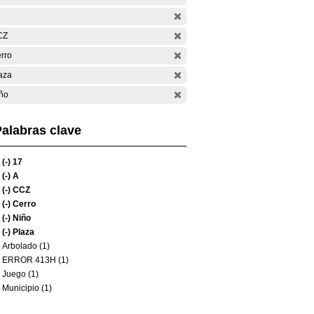
CZ
rro
aza
ño
alabras clave
(-)
17
(-)
A
(-)
CCZ
(-)
Cerro
(-)
Niño
(-)
Plaza
Arbolado (1)
ERROR 413H (1)
Juego (1)
Municipio (1)