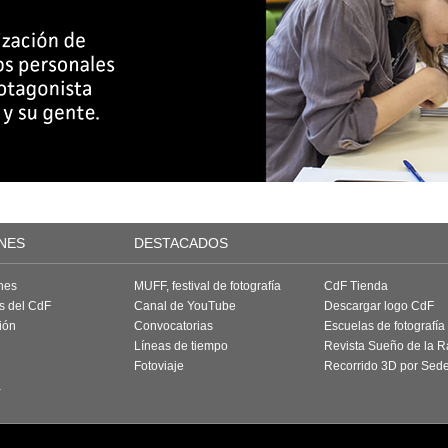
NES
DESTACADOS
nes
MUFF, festival de fotografía
CdF Tienda
as del CdF
Canal de YouTube
Descargar logo CdF
ión
Convocatorias
Escuelas de fotografía
Líneas de tiempo
Revista Sueño de la 
Fotoviaje
Recorrido 3D por Sed
a