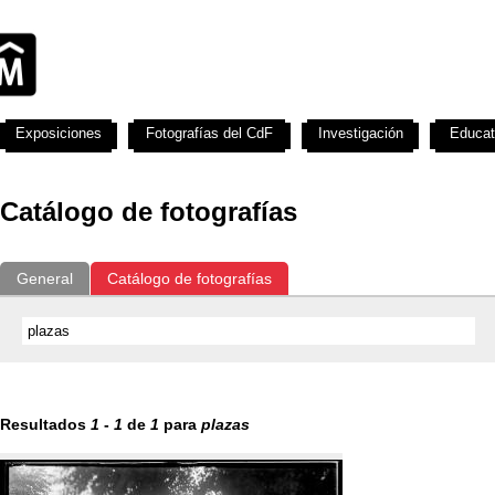
Exposiciones
Fotografías del CdF
Investigación
Educat
Catálogo de fotografías
General
Catálogo de fotografías
Resultados
1
-
1
de
1
para
plazas