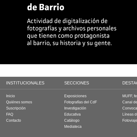
INSTITUCIONALES
SECCIONES
DESTA
Inicio
Exposiciones
MUFF, fes
Quiénes somos
Fotografías del CdF
Canal d
Suscripción
Investigación
Convoca
FAQ
Educativa
Líneas d
Contacto
Catálogo
Fotoviaj
Mediateca