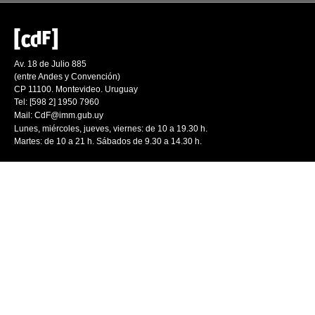
Av. 18 de Julio 885
(entre Andes y Convención)
CP 11100. Montevideo. Uruguay
Tel: [598 2] 1950 7960
Mail:
CdF@imm.gub.uy
Lunes, miércoles, jueves, viernes: de 10 a 19.30 h.
Martes: de 10 a 21 h. Sábados de 9.30 a 14.30 h.