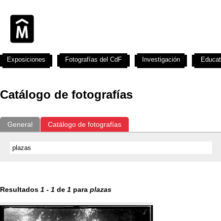
Exposiciones
Fotografías del CdF
Investigación
Educat
Catálogo de fotografías
General
Catálogo de fotografías
Resultados
1
-
1
de
1
para
plazas