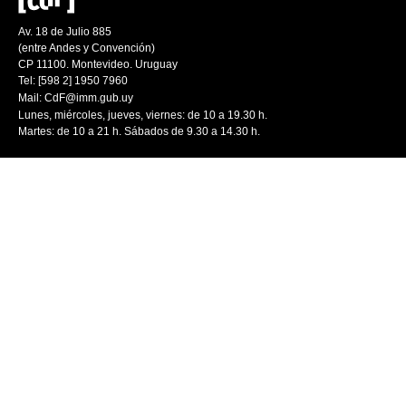
Av. 18 de Julio 885
(entre Andes y Convención)
CP 11100. Montevideo. Uruguay
Tel: [598 2] 1950 7960
Mail:
CdF@imm.gub.uy
Lunes, miércoles, jueves, viernes: de 10 a 19.30 h.
Martes: de 10 a 21 h. Sábados de 9.30 a 14.30 h.