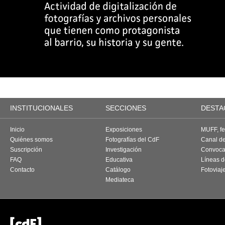
INSTITUCIONALES
SECCIONES
DESTA
Inicio
Exposiciones
MUFF, fes
Quiénes somos
Fotografías del CdF
Canal d
Suscripción
Investigación
Convoca
FAQ
Educativa
Líneas d
Contacto
Catálogo
Fotoviaj
Mediateca