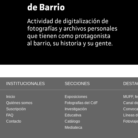
INSTITUCIONALES
SECCIONES
DESTA
Inicio
Exposiciones
MUFF, fes
Quiénes somos
Fotografías del CdF
Canal d
Suscripción
Investigación
Convoca
FAQ
Educativa
Líneas d
Contacto
Catálogo
Fotoviaj
Mediateca