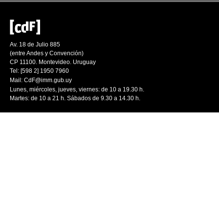
Av. 18 de Julio 885
(entre Andes y Convención)
CP 11100. Montevideo. Uruguay
Tel: [598 2] 1950 7960
Mail:
CdF@imm.gub.uy
Lunes, miércoles, jueves, viernes: de 10 a 19.30 h.
Martes: de 10 a 21 h. Sábados de 9.30 a 14.30 h.