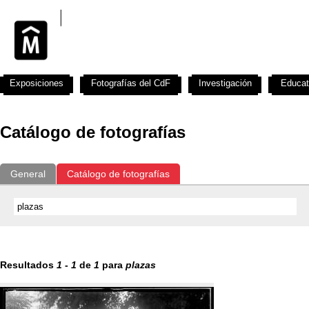
Exposiciones
Fotografías del CdF
Investigación
Educat
Catálogo de fotografías
General
Catálogo de fotografías
Resultados
1
-
1
de
1
para
plazas