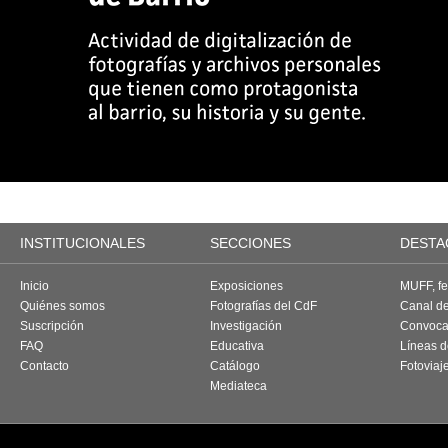
INSTITUCIONALES
SECCIONES
DESTA
Inicio
Exposiciones
MUFF, fes
Quiénes somos
Fotografías del CdF
Canal d
Suscripción
Investigación
Convoca
FAQ
Educativa
Líneas d
Contacto
Catálogo
Fotoviaj
Mediateca