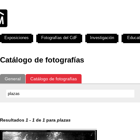
Exposiciones
Fotografías del CdF
Investigación
Educat
Catálogo de fotografías
General
Catálogo de fotografías
Resultados
1
-
1
de
1
para
plazas