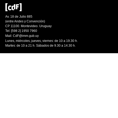
Av. 18 de Julio 885
(entre Andes y Convención)
CP 11100. Montevideo. Uruguay
Tel: [598 2] 1950 7960
Mail:
CdF@imm.gub.uy
Lunes, miércoles, jueves, viernes: de 10 a 19.30 h.
Martes: de 10 a 21 h. Sábados de 9.30 a 14.30 h.