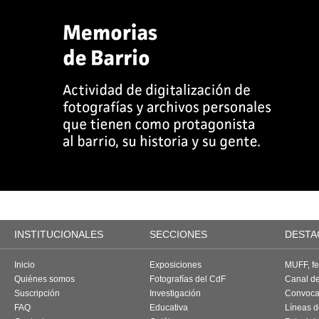
INSTITUCIONALES
SECCIONES
DESTA
Inicio
Exposiciones
MUFF, fes
Quiénes somos
Fotografías del CdF
Canal d
Suscripción
Investigación
Convoca
FAQ
Educativa
Líneas d