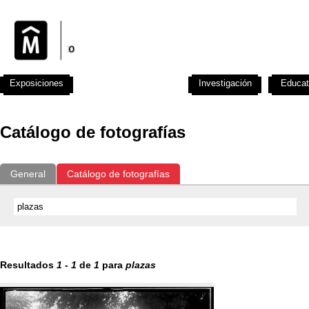
Exposiciones
Fotografías del CdF
Investigación
Educat
Catálogo de fotografías
General
Catálogo de fotografías
Resultados
1
-
1
de
1
para
plazas