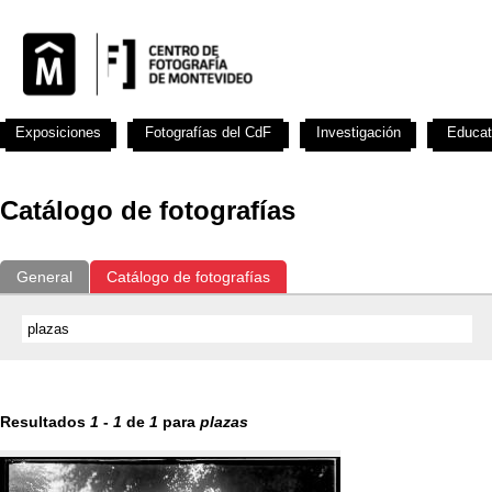
Exposiciones
Fotografías del CdF
Investigación
Educat
Catálogo de fotografías
General
Catálogo de fotografías
Resultados
1
-
1
de
1
para
plazas