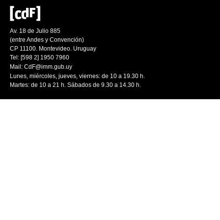
Av. 18 de Julio 885
(entre Andes y Convención)
CP 11100. Montevideo. Uruguay
Tel: [598 2] 1950 7960
Mail:
CdF@imm.gub.uy
Lunes, miércoles, jueves, viernes: de 10 a 19.30 h.
Martes: de 10 a 21 h. Sábados de 9.30 a 14.30 h.