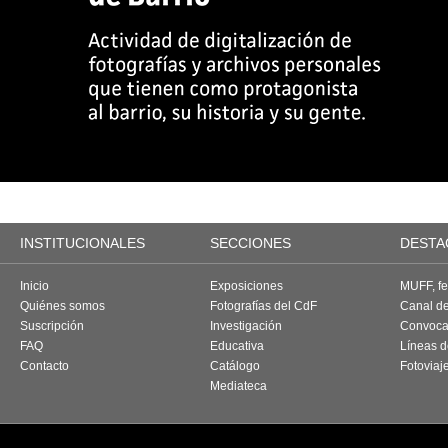
INSTITUCIONALES
SECCIONES
DESTA
Inicio
Exposiciones
MUFF, fes
Quiénes somos
Fotografías del CdF
Canal d
Suscripción
Investigación
Convoca
FAQ
Educativa
Líneas d
Contacto
Catálogo
Fotoviaj
Mediateca