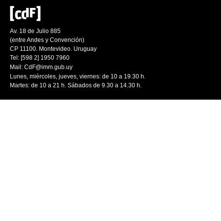
Av. 18 de Julio 885
(entre Andes y Convención)
CP 11100. Montevideo. Uruguay
Tel: [598 2] 1950 7960
Mail:
CdF@imm.gub.uy
Lunes, miércoles, jueves, viernes: de 10 a 19.30 h.
Martes: de 10 a 21 h. Sábados de 9.30 a 14.30 h.