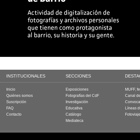
INSTITUCIONALES
SECCIONES
DESTA
Inicio
Exposiciones
MUFF, fes
Quiénes somos
Fotografías del CdF
Canal d
Suscripción
Investigación
Convoca
FAQ
Educativa
Líneas d
Contacto
Catálogo
Fotoviaj
Mediateca