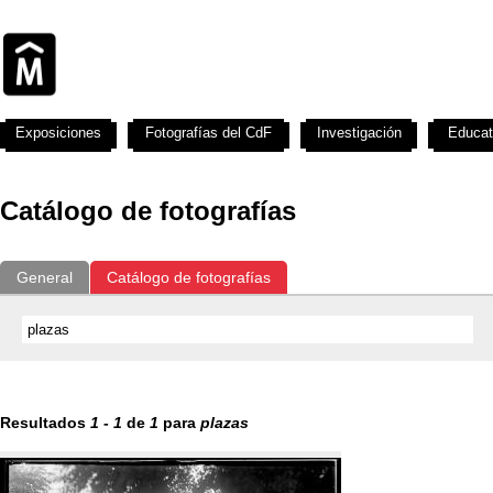
Exposiciones
Fotografías del CdF
Investigación
Educat
Catálogo de fotografías
General
Catálogo de fotografías
Resultados
1
-
1
de
1
para
plazas