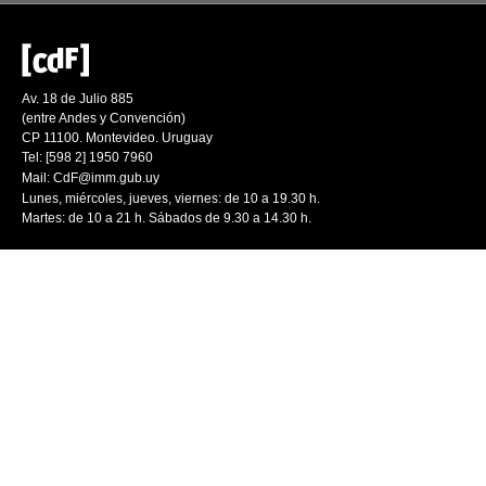
Av. 18 de Julio 885
(entre Andes y Convención)
CP 11100. Montevideo. Uruguay
Tel: [598 2] 1950 7960
Mail:
CdF@imm.gub.uy
Lunes, miércoles, jueves, viernes: de 10 a 19.30 h.
Martes: de 10 a 21 h. Sábados de 9.30 a 14.30 h.