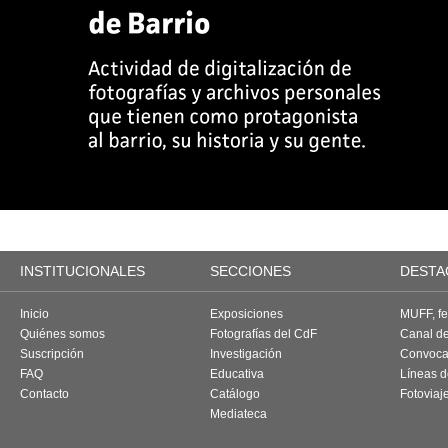
INSTITUCIONALES
SECCIONES
DESTA
Inicio
Exposiciones
MUFF, fes
Quiénes somos
Fotografías del CdF
Canal d
Suscripción
Investigación
Convoca
FAQ
Educativa
Líneas d
Contacto
Catálogo
Fotoviaj
Mediateca