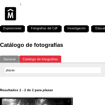
Exposiciones
Fotografías del CdF
Investigación
Educat
Catálogo de fotografías
General
Catálogo de fotografías
Resultados
1
-
1
de
1
para
plazas