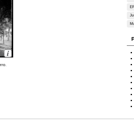
E
Ju
Mu
P
rro.