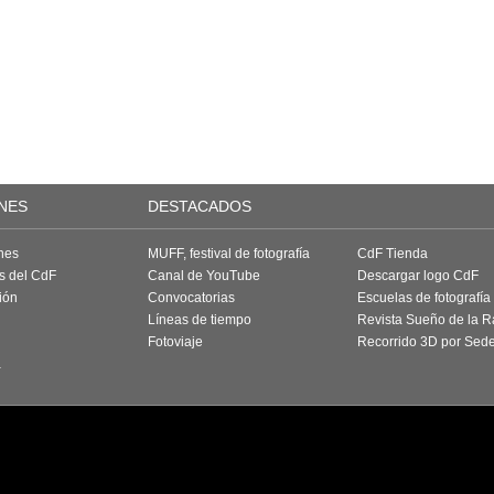
NES
DESTACADOS
nes
MUFF, festival de fotografía
CdF Tienda
as del CdF
Canal de YouTube
Descargar logo CdF
ión
Convocatorias
Escuelas de fotografía
Líneas de tiempo
Revista Sueño de la 
Fotoviaje
Recorrido 3D por Sed
a