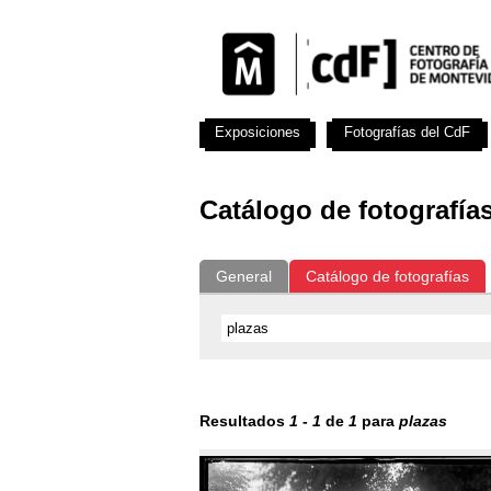
Exposiciones
Fotografías del CdF
Catálogo de fotografía
General
Catálogo de fotografías
Resultados
1
-
1
de
1
para
plazas