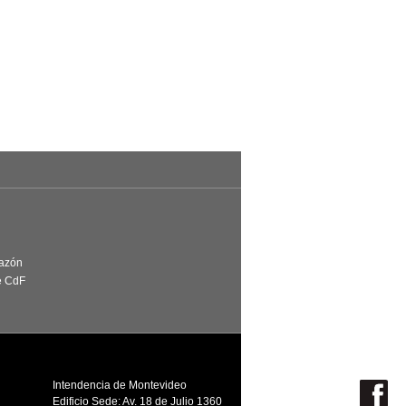
Razón
e CdF
Intendencia de Montevideo
Edificio Sede: Av. 18 de Julio 1360