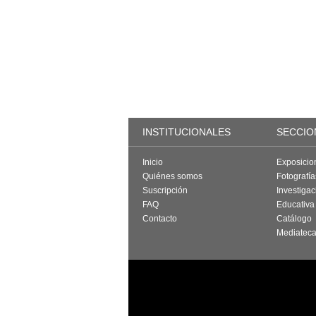
INSTITUCIONALES
SECCIO
Inicio
Exposicio
Quiénes somos
Fotografí
Suscripción
Investigac
FAQ
Educativa
Contacto
Catálogo
Mediatec