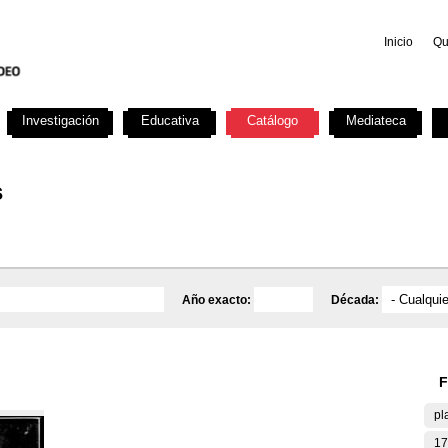
Inicio
Qu
Investigación
Educativa
Catálogo
Mediateca
s
Año exacto:
Década:
F
pl
17