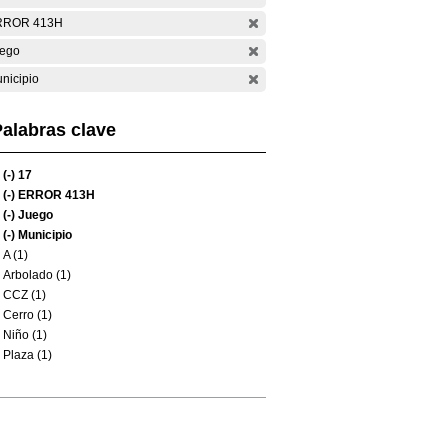
RROR 413H
ego
nicipio
alabras clave
(-)
17
(-)
ERROR 413H
(-)
Juego
(-)
Municipio
A (1)
Arbolado (1)
CCZ (1)
Cerro (1)
Niño (1)
Plaza (1)