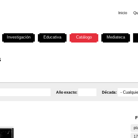
Inicio
Qu
Investigación
Educativa
Catálogo
Mediateca
s
Año exacto:
Década:
F
pl
17