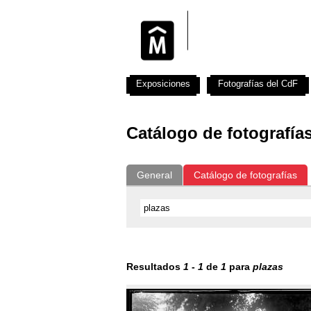
Exposiciones
Fotografías del CdF
Catálogo de fotografía
General
Catálogo de fotografías
Resultados
1
-
1
de
1
para
plazas