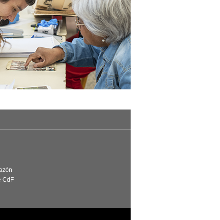
Razón
e CdF