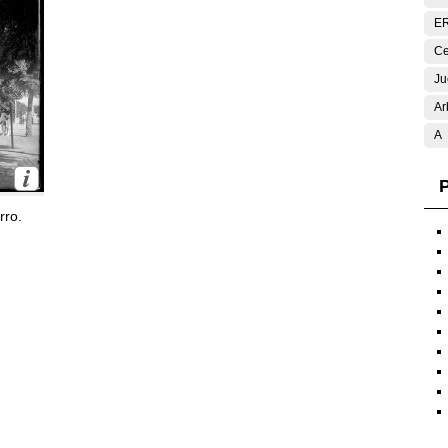
E
Ce
Ju
Ar
A
P
rro.