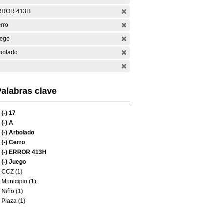
RROR 413H
rro
ego
bolado
alabras clave
(-)
17
(-)
A
(-)
Arbolado
(-)
Cerro
(-)
ERROR 413H
(-)
Juego
CCZ (1)
Municipio (1)
Niño (1)
Plaza (1)