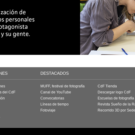
NES
DESTACADOS
nes
MUFF, festival de fotografía
CdF Tienda
as del CdF
Canal de YouTube
Descargar logo CdF
ión
Convocatorias
Escuelas de fotografía
Líneas de tiempo
Revista Sueño de la 
Fotoviaje
Recorrido 3D por Sed
a